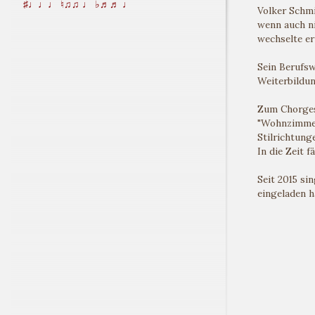
♯♩♩♩ ♮♫♫ ♩ ♭♬♬ ♩
Volker Schmi
wenn auch ni
wechselte er
Sein Berufsw
Weiterbildun
Zum Chorgesa
"Wohnzimmere
Stilrichtung
In die Zeit f
Seit 2015 si
eingeladen h