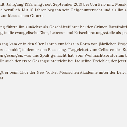
dt, Jahrgang 1955, singt seit September 2019 bei Con Brio mit. Musik
e beruflich. Mit 10 Jahren begann sein Geigenunterricht und als ihn
 zur klassischen Gitarre.
eg führte ihn zunächst als Geschäftsführer bei der Grünen Ratsfrakt
g in die evangelische Ehe-, Lebens- und Krisenberatungsstelle als ps
ng kam er in den 90er Jahren zunächst in Form von jährlichen Projek
nsemble", in dem er den Bass sang. "Angeleitet vom Cellisten des St
en gesungen, was uns Spaß gemacht hat, vom Weihnachtsoratorium bis
ällt auch der erste Gesangsunterricht bei Jaqueline Treichler, der jetzt
ngt er beim Chor der New Yorker Musischen Akademie unter der Leitun
at.